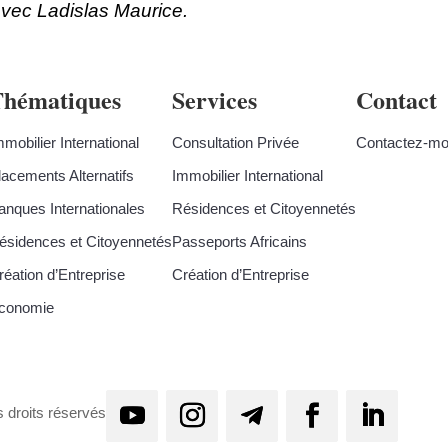
vec Ladislas Maurice.
Thématiques
Services
Contact
mmobilier International
Consultation Privée
Contactez-mo
lacements Alternatifs
Immobilier International
anques Internationales
Résidences et Citoyennetés
ésidences et Citoyennetés
Passeports Africains
réation d’Entreprise
Création d’Entreprise
conomie
 droits réservés