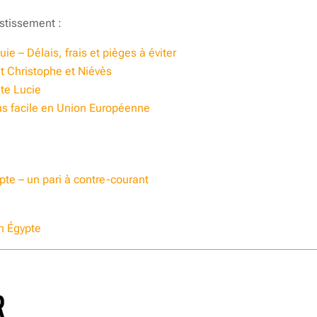
stissement :
e – Délais, frais et pièges à éviter
t Christophe et Niévès
te Lucie
us facile en Union Européenne
ypte – un pari à contre-courant
n Égypte