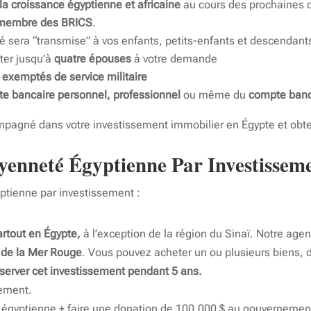
 la croissance égyptienne et africaine
au cours des prochaines 
membre des BRICS
.
té sera “transmise” à vos enfants, petits-enfants et descendant
ter jusqu’à
quatre épouses
à votre demande
t
exemptés de service militaire
e bancaire personnel, professionnel
ou même du
compte banca
mpagné dans votre investissement immobilier en Égypte et obte
yenneté Égyptienne Par Investissem
gyptienne par investissement :
artout en Égypte,
à l’exception de la région du Sinaï. Notre age
d de la Mer Rouge
. Vous pouvez acheter un ou plusieurs biens, d
erver cet investissement pendant 5 ans.
nement.
e égyptienne + faire une donation de 100,000 $ au gouvernemen