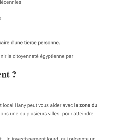
décennies
s
ire d’une tierce personne.
nir la citoyenneté égyptienne par
ent ?
nt local Hany peut vous aider avec
la zone du
ans une ou plusieurs villes, pour atteindre
t. Un investissement lourd, qui présente un