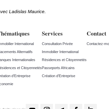
vec Ladislas Maurice.
Thématiques
Services
Contact
mmobilier International
Consultation Privée
Contactez-mo
lacements Alternatifs
Immobilier International
anques Internationales
Résidences et Citoyennetés
ésidences et Citoyennetés
Passeports Africains
réation d’Entreprise
Création d’Entreprise
conomie