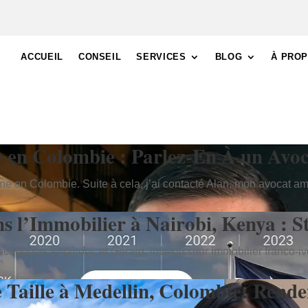
ACCUEIL
CONSEIL
SERVICES
BLOG
À PRO
e en Colombie : Parlez-En À un Avo
mine en Colombie. Suite à cela, j’ai contacté Alan, mon avocat 
s l’Immobilier à Nairobi, Kenya : St
ncophone à Nairobi, et Gérard, investisseur immobilier franco-iv
Taille à Medellin, Colombie: Rende