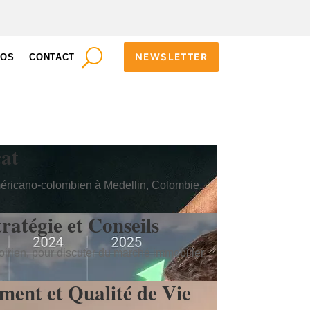
NEWSLETTER
POS
CONTACT
cat
américano-colombien à Medellin, Colombie.
ratégie et Conseils
oirien, pour discuter du marché immobilier
ment et Qualité de Vie