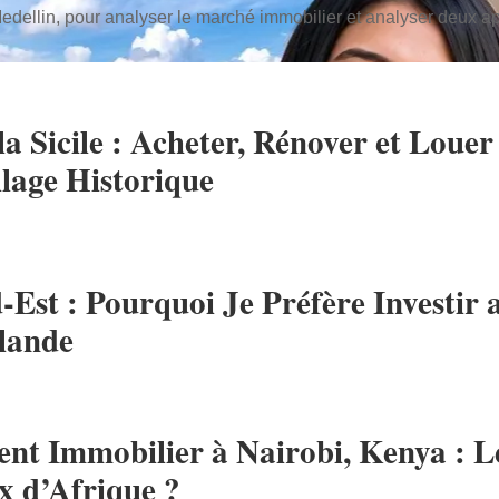
edellin, pour analyser le marché immobilier et analyser deux app
la Sicile : Acheter, Rénover et Loue
lage Historique
-Est : Pourquoi Je Préfère Investi
lande
ent Immobilier à Nairobi, Kenya : 
x d’Afrique ?