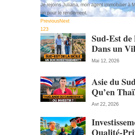
Je rejoins Juliana, mon agent immobilier à M
un pour le rendement.
Previous
Next
1
2
3
Sud-Est de 
Dans un Vil
Mai 12, 2026
Asie du Sud
Qu’en Thaï
Avr 22, 2026
Investissem
Qualité-Pri