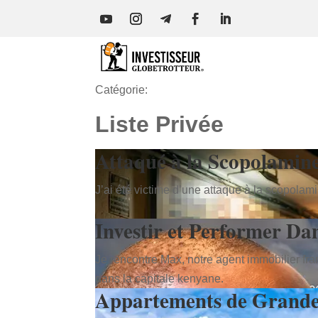
Catégorie:
Liste Privée
Attaqué à la Scopolamin
J’ai été victime d’une attaque à la scopola
Investir et Performer Dan
Je rencontre Max, notre agent immobilier fra
dans la capitale kenyane.
Appartements de Grande 